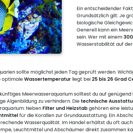
Ein entscheidender Fakto
Grundsätzlich gilt: Je g
biologische Gleichgewic
Generell kann ein Meer
sein. Wer mit einem
300
Wasserstabilität auf der
rien sollte möglichst jeden Tag geprüft werden. Wichti
ie optimale
Wassertemperatur
liegt bei
25 bis 26 Grad C
zukünftiges Meerwasseraquarium solltest du auf genügend
e Algenbildung zu verhindern. Die
technische Ausstatt
eraquarium: Neben
Filter und Heizstab
gehören eine leist
htmittel
für die Korallen zur Grundausstattung. Ein Absc
sprechende Wasserqualität. Im Handel erhältst du oft auc
pumpe, Leuchtmittel und Abschäumer direkt zusammen kaufe