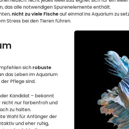
t unerheblich: Nicht jedes Meersalz eignet sich für ein Me
n, das alle notwendigen Spurenelemente enthält.
chten,
nicht zu viele Fische
auf einmal ins Aquarium zu set
m Stress bei den Tieren führen.
ium
empfehlen sich
robuste
t an das Leben im Aquarium
der Pflege sind.
nder Kandidat – bekannt
r nicht nur farbenfroh und
ach zu halten.
ute Wahl für Anfänger der
taktiv und eher ruhig,