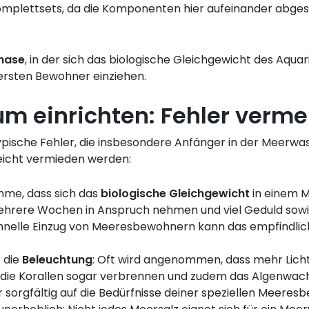
omplettsets, da die Komponenten hier aufeinander abgest
hase
, in der sich das biologische Gleichgewicht des Aqua
 ersten Bewohner einziehen.
m einrichten: Fehler verm
typische Fehler, die insbesondere Anfänger in der Meerwa
leicht vermieden werden:
ahme, dass sich das
biologische Gleichgewicht
in einem M
ehrere Wochen in Anspruch nehmen und viel Geduld sowi
hnelle Einzug von Meeresbewohnern kann das empfindlic
t die
Beleuchtung
: Oft wird angenommen, dass mehr Licht b
e die Korallen sogar verbrennen und zudem das Algenwac
er sorgfältig auf die Bedürfnisse deiner speziellen Meer