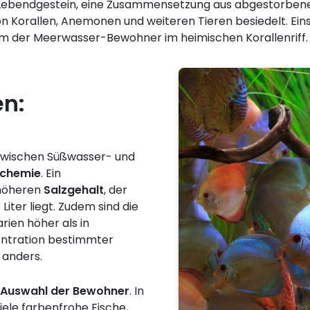
t Lebendgestein, eine Zusammensetzung aus abgestorben
von Korallen, Anemonen und weiteren Tieren besiedelt. Ei
m der Meerwasser-Bewohner im heimischen Korallenriff.
n:
zwischen Süßwasser- und
chemie
. Ein
 höheren
Salzgehalt
, der
iter liegt. Zudem sind die
rien höher als in
entration bestimmter
 anders.
Auswahl der Bewohner
. In
ele farbenfrohe Fische,