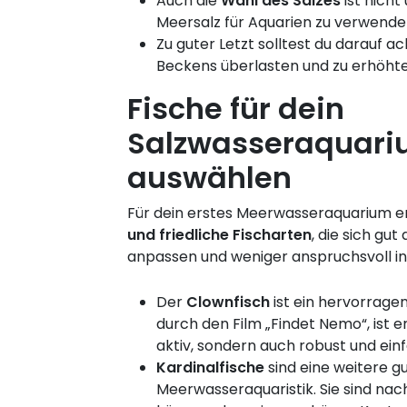
Auch die
Wahl des Salzes
ist nich
Meersalz für Aquarien zu verwende
Zu guter Letzt solltest du darauf a
Beckens überlasten und zu erhöhte
Fische für dein
Salzwasseraquar
auswählen
Für dein erstes Meerwasseraquarium 
und friedliche Fischarten
, die sich gu
anpassen und weniger anspruchsvoll in 
Der
Clownfisch
ist ein hervorrage
durch den Film „Findet Nemo“, ist e
aktiv, sondern auch robust und einf
Kardinalfische
sind eine weitere g
Meerwasseraquaristik. Sie sind nach