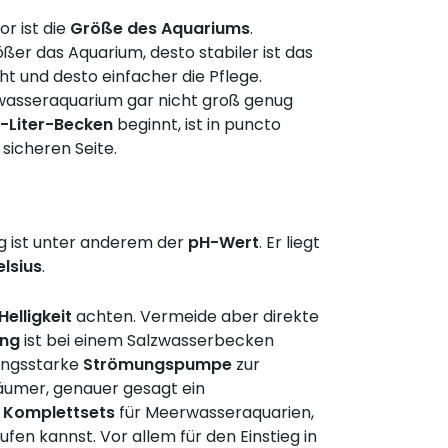
r ist die
Größe des Aquariums
.
rößer das Aquarium, desto stabiler ist das
ht und desto einfacher die Pflege.
wasseraquarium gar nicht groß genug
-Liter-Becken
beginnt, ist in puncto
 sicheren Seite.
g ist unter anderem der
pH-Wert
. Er liegt
elsius
.
Helligkeit
achten. Vermeide aber direkte
ung
ist bei einem Salzwasserbecken
ungsstarke
Strömungspumpe
zur
häumer, genauer gesagt ein
h
Komplettsets
für Meerwasseraquarien,
n kannst. Vor allem für den Einstieg in