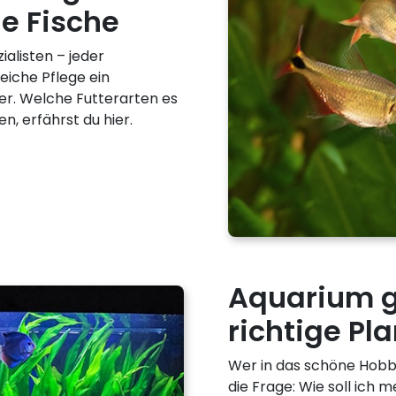
ne Fische
alisten – jeder
reiche Pflege ein
er. Welche Futterarten es
en, erfährst du hier.
Aquarium ge
richtige P
Wer in das schöne Hobby 
die Frage: Wie soll ich