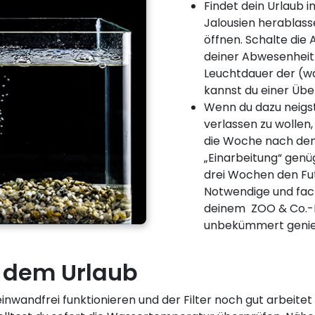
Findet dein Urlaub 
Jalousien herablas
öffnen. Schalte die 
deiner Abwesenheit 
Leuchtdauer der (
kannst du einer Üb
Wenn du dazu neigst
verlassen zu wollen,
die Woche nach dem
„Einarbeitung“ genü
drei Wochen den Fut
Notwendige und fach
deinem ZOO & Co.-F
unbekümmert genie
dem Urlaub
inwandfrei funktionieren und der Filter noch gut arbeitet